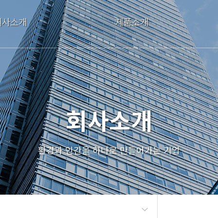
회사소개
제품소개
EO 인사말
비압력용 일반관(VN)
회사연혁
비압력용 이음관
조직도
압력용 일반관(VP)
인증서
압력용 이음관
회사소개
오시는 길
저소음관/스핀관
발포 통신관
환경과 인간을 하나로 만들어가는 기업
HIVP 편수칼라관
이중벽관
HIVG관
오수받이/소형맨홀