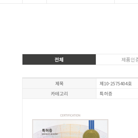
전체
제품인
제목
제10-2575404호
카테고리
특허증